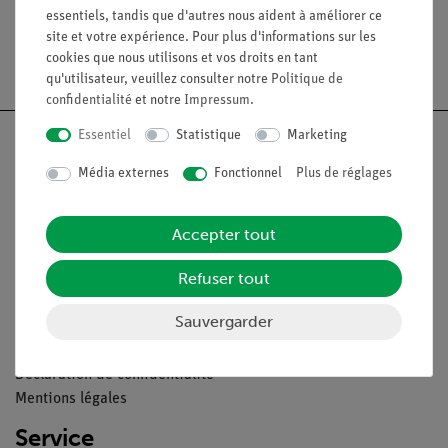
essentiels, tandis que d'autres nous aident à améliorer ce
site et votre expérience. Pour plus d'informations sur les
Livraison gratuite à partir de 300,- €.
cookies que nous utilisons et vos droits en tant
qu'utilisateur, veuillez consulter notre
Politique de
confidentialité
et notre
Impressum
.
Essentiel
Statistique
Marketing
Média externes
Fonctionnel
Plus de réglages
Nach oben
Accepter tout
Légal
Refuser tout
Sauvergarder
Contact
Conditions générales de vente
Déclaration de confidentialité
Mentions légales
Service