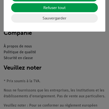
Aperçu du service
Téléchargements
Refuser tout
Catalogue
Webinaires et vidéos
Sauvergarder
Contacte service client
Companie
À propos de nous
Politique de qualité
Sécurité en classe
Veuillez noter
* Prix soumis à la TVA.
Nous ne fournissons que les entreprises, les institutions et les
établissements d'enseignement. Pas de vente aux particuliers.
Veuillez noter : Pour se conformer au règlement européen