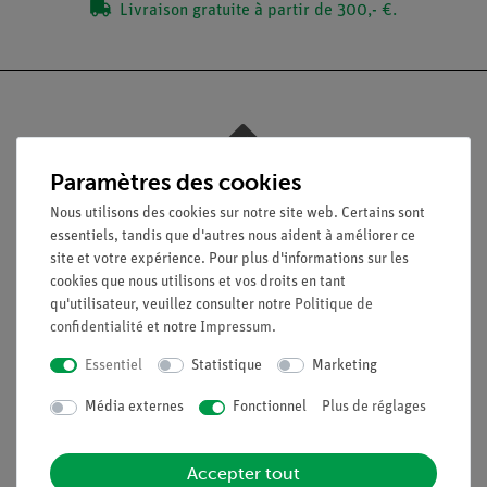
Livraison gratuite à partir de 300,- €.
Nach oben
Paramètres des cookies
Nous utilisons des cookies sur notre site web. Certains sont
essentiels, tandis que d'autres nous aident à améliorer ce
Légal
site et votre expérience. Pour plus d'informations sur les
cookies que nous utilisons et vos droits en tant
qu'utilisateur, veuillez consulter notre
Politique de
Contact
confidentialité
et notre
Impressum
.
Conditions générales de vente
Déclaration de confidentialité
Essentiel
Statistique
Marketing
Mentions légales
Média externes
Fonctionnel
Plus de réglages
Service
Accepter tout