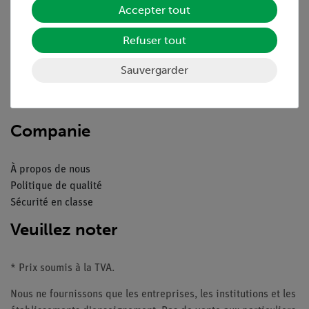
Accepter tout
Aperçu du service
Refuser tout
Téléchargements
Sauvergarder
Catalogue
Webinaires et vidéos
Contacte service client
Companie
À propos de nous
Politique de qualité
Sécurité en classe
Veuillez noter
* Prix soumis à la TVA.
Nous ne fournissons que les entreprises, les institutions et les