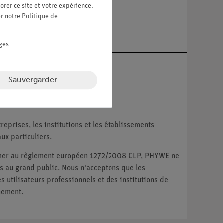
orer ce site et votre expérience.
er notre
Politique de
re
ges
Sauvergarder
reprises, les institutions et les établissements
ux particuliers.
ormer au règlement européen 1272/2008 CLP, PHYWE ne
 au grand public. Nous n'acceptons que les
utilisateurs professionnels et des institutions de
nement.