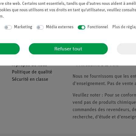
re site web. Certains sont essentiels, tandis que d'autres nous aident à améli
ookies que nous utilisons et vos droits en tant qu'utilisateur, veuillez consult
Demander une off
um
.
Marketing
Média externes
Fonctionnel
Plus de régla
Companie
Veuillez noter
Refuser tout
À propos de nous
* Prix soumis à la TVA.
Politique de qualité
Nous ne fournissons que les ent
Sécurité en classe
d'enseignement. Pas de vente a
Veuillez noter : Pour se conf
vend pas de produits chimiques
commandes des revendeurs, des 
recherche, d'étude et d'enseig