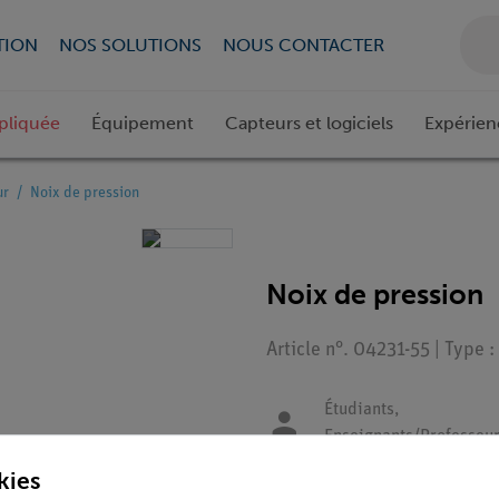
TION
NOS SOLUTIONS
NOUS CONTACTER
pliquée
Équipement
Capteurs et logiciels
Expérien
ur
Noix de pression
Noix de pression
Article n°. 04231-55 | Type 
Étudiants,
Enseignants/Professeu
kies