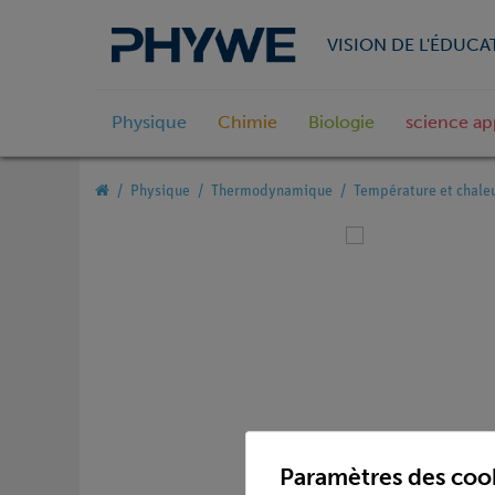
VISION DE L'ÉDUCA
Physique
Chimie
Biologie
science ap
Physique
Thermodynamique
Température et chale
Paramètres des coo