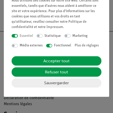
Nous utilisons des cookies sur notre site web. Certains sont
Couvercle avec deux orifices pour thermomètre et
essentiels, tandis que d'autres nous aident à améliorer ce
agitateur.
site et votre expérience. Pour plus d'informations sur les
Dimensions (mm) : 100 x 100 x 100.
cookies que nous utilisons et vos droits en tant
qu'utilisateur, veuillez consulter notre
Politique de
confidentialité
et notre
Impressum
.
Essentiel
Statistique
Marketing
Média externes
Fonctionnel
Plus de réglages
Nach oben
Accepter tout
Légal
Refuser tout
Sauvergarder
Contact
Conditions générales de vente
Déclaration de confidentialité
Mentions légales