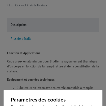
* Excl. T.V.A. excl.
Frais de livraison
Description
Plus de détails
Fonction et Applications
Cube creux en aluminium pour étudier le rayonnement thermique
d'un corps en fonction de la température et de la constitution de la
surface.
Equipement et données techniques
Cube creux en laiton avec couvercle amovible à remplir
d'eau chaude.
Avec quatre surfaces latérales différentes : métal poli,
Paramètres des cookies
métal mat, émail blanc, émail noir.