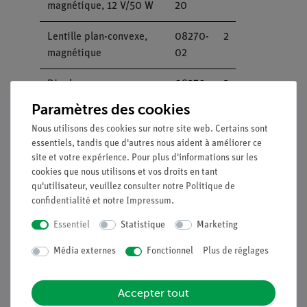
magnétique, 12 V/50 W
20
Lentille plan-convexe,
08270-
2
magnétique
02
Diaphragme avec
08270-
2
support magnétique
10
Paramètres des cookies
Nous utilisons des cookies sur notre site web. Certains sont
PHYWE Transformateur
13533-
1
essentiels, tandis que d'autres nous aident à améliorer ce
à gradins DC:
93
site et votre expérience. Pour plus d'informations sur les
2/4/6/8/10/12 V, 5 A /
cookies que nous utilisons et vos droits en tant
AC: 2/4/6/8/10/12/14 V,
qu'utilisateur, veuillez consulter notre
Politique de
5 A
confidentialité
et notre
Impressum
.
Essentiel
Statistique
Marketing
Pince de table
02014-
2
01
Média externes
Fonctionnel
Plus de réglages
Accepter tout