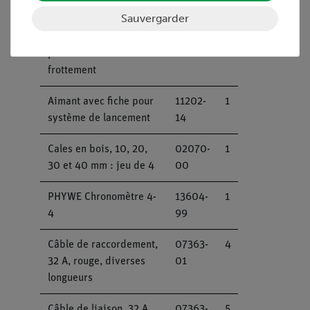
optique
00
Sauvergarder
Dispositif de lancement
11309-
1
pour rail à faible
00
frottement
Aimant avec fiche pour
11202-
1
système de lancement
14
Cales en bois, 10, 20,
02070-
1
30 et 40 mm : jeu de 4
00
PHYWE Chronomètre 4-
13604-
1
4
99
Câble de raccordement,
07363-
4
32 A, rouge, diverses
01
longueurs
Câble de liaison, 32 A,
07363-
5