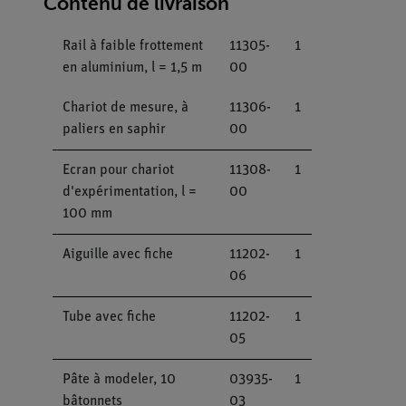
Contenu de livraison
Rail à faible frottement
11305-
1
en aluminium, l = 1,5 m
00
Chariot de mesure, à
11306-
1
paliers en saphir
00
Ecran pour chariot
11308-
1
d'expérimentation, l =
00
100 mm
Aiguille avec fiche
11202-
1
06
Tube avec fiche
11202-
1
05
Pâte à modeler, 10
03935-
1
bâtonnets
03