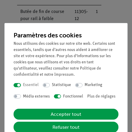
Butée de fin de course
11305-
1
pour rail à faible
12
frottement
Paramètres des cookies
Poids (400g) pour
11306-
1
Nous utilisons des cookies sur notre site web. Certains sont
chariot
10
essentiels, tandis que d'autres nous aident à améliorer ce
d'expérimentation
site et votre expérience. Pour plus d'informations sur les
cookies que nous utilisons et vos droits en tant
Poids à fente, 50 g,
02206-
2
qu'utilisateur, veuillez consulter notre
Politique de
blanc
03
confidentialité
et notre
Impressum
.
Essentiel
Statistique
Marketing
Poids à fente, 10 g,
02205-
4
blanc
03
Média externes
Fonctionnel
Plus de réglages
Compact - Barrière
11207-
4
Accepter tout
photoélectrique
20
Refuser tout
Support pour barrière
11307-
4