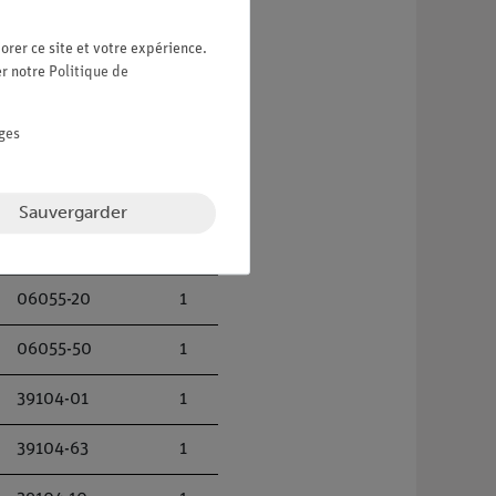
orer ce site et votre expérience.
er notre
Politique de
ges
07182-00
1
06000-00
1
Sauvergarder
06055-10
1
06055-20
1
06055-50
1
39104-01
1
39104-63
1