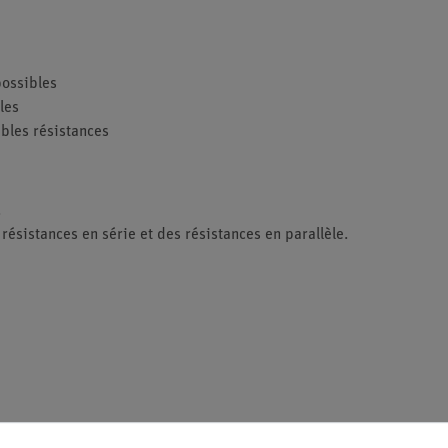
possibles
les
bles résistances
.
résistances en série et des résistances en parallèle.