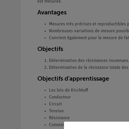
est mesurée.
Avantages
Mesures très précises et reproductibles 
Nombreuses variations de mesure possib
Convient également pour la mesure de fai
Objectifs
Détermination des résistances inconnues
Détermination de la résistance totale des 
Objectifs d'apprentissage
Les lois de Kirchhoff
Conducteur
Circuit
Tension
Résistance
Connexion en parallèle