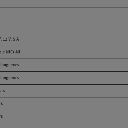
, 12 V, 5 A
ple NiCr-Ni
 longueurs
 longueurs
urs
rs
rs