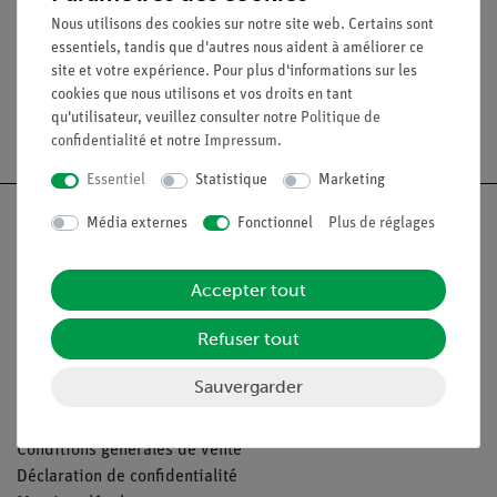
Support de la plaque
06549-
Nous utilisons des cookies sur notre site web. Certains sont
d'avertissement
01
essentiels, tandis que d'autres nous aident à améliorer ce
site et votre expérience. Pour plus d'informations sur les
cookies que nous utilisons et vos droits en tant
qu'utilisateur, veuillez consulter notre
Politique de
confidentialité
et notre
Impressum
.
Essentiel
Statistique
Marketing
Média externes
Fonctionnel
Plus de réglages
Nach oben
Accepter tout
Refuser tout
Légal
Sauvergarder
Contact
Conditions générales de vente
Déclaration de confidentialité