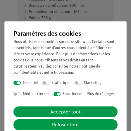
Diamètre du réflecteur: 200 mm
Profondeur du réflecteur : 165 mm
Poids : 750 g
Longueur du câble : 3,20 m
Paramètres des cookies
Nous utilisons des cookies sur notre site web. Certains sont
essentiels, tandis que d'autres nous aident à améliorer ce
site et votre expérience. Pour plus d'informations sur les
Accessoires nécessaires
cookies que nous utilisons et vos droits en tant
qu'utilisateur, veuillez consulter notre
Politique de
Ampoule 220 V / 120 W, avec
06759-
confidentialité
et notre
Impressum
.
réflecteur
93
Essentiel
Statistique
Marketing
Média externes
Fonctionnel
Plus de réglages
Accepter tout
Refuser tout