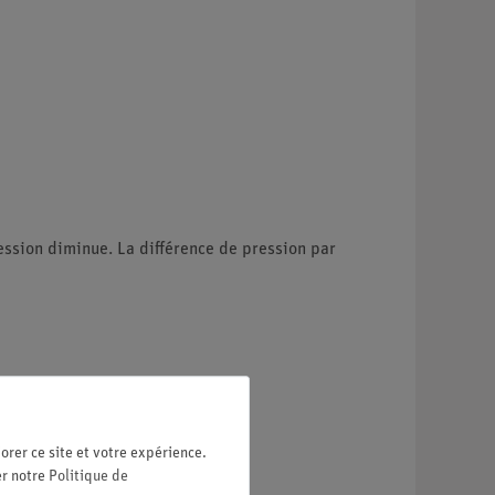
ression diminue. La différence de pression par
orer ce site et votre expérience.
er notre
Politique de