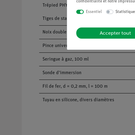
confidentialité
et notre
Impress
Trépied PHYWE, pour 1 tige
Essentiel
Statistique
Tiges de statif, acier inoxydable, diverses tail
Noix double expert
Accepter tout
Pince universelle
Seringue à gaz, 100 ml
Sonde d'immersion
Fil de fer, d = 0,2 mm, l = 100 m
Tuyau en silicone, divers diamètres