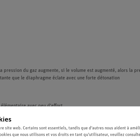
 la pression du gaz augmente, si le volume est augmenté, alors la p
ortante que le diaphragme éclate avec une forte détonation
 élémentaire avec peu d'effort
kies
re site web. Certains sont essentiels, tandis que d'autres nous aident à améli
ookies que nous utilisons et vos droits en tant qu'utilisateur, veuillez consult