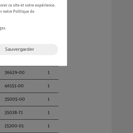
orer ce site et votre expérience.
47141-10
1
er notre
Politique de
47148-11
1
ges
46053-00
1
33392-00
1
Sauvergarder
39316-00
2
36629-00
1
46151-00
1
35005-00
1
35018-71
1
15200-01
1