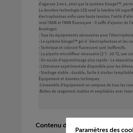
d'agarose 3-en-1, ainsi que le système bluegel™, perme
La dernière technologie LED rend la lumière UV superf
électrophorèses enfin sans haute tension; l'unité d'ali
rend l'ADN et l'ARN fluoresçant - il suffit d'ajouter de l'
Avantages
- Tous les équipements nécessaires pour l'électrophor
- Le système bleugel™ gel d´électrophorèses et les com
- Technique et colorant fluorescent sont inoffensifs.
- La pipette microlifteur nécessaire (2 'l - 20 'l), une 
- Un succès d'apprentissage plus rapide : La séparatio
- Littérature expérimentale disponible pour les élève
- Stockage stable : durable, facile à stocker (empilab
Équipement et données techniques
-L'ensemble d'équipement se compose de tous les comp
-Boîtes de rangement stables et empilables avec inser
Contenu de livraison
Paramètres des coo