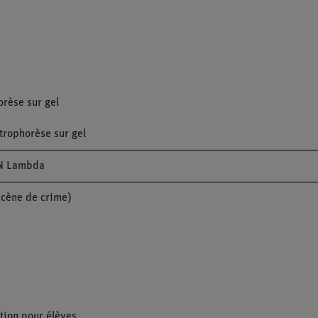
orèse sur gel
ctrophorèse sur gel
ADN Lambda
scène de crime)
tion pour élèves