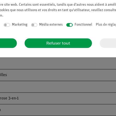
re site web. Certains sont essentiels, tandis que d'autres nous aident à améli
ookies que nous utilisons et vos droits en tant qu'utilisateur, veuillez consult
um
.
Marketing
Média externes
Fonctionnel
Plus de régla
Refuser tout
illes
ose 3-en-1
m