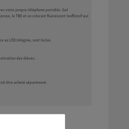
vec votre propre téléphone portable. Gel
rose, le TBE et un colorant fluorescent inoffensif qui
e au LED intégrée, sont inclus.
motivation des élèves.
oit être acheté séparément.