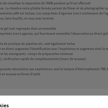
t de visualiser la séparation de l'ADN pendant qu'il est effectué!
lue. La chambre noire pliable fermée permet de filmer et de photographier a
mentation 48V est incluse. Les comprimés d'agarose 3-en-1 contiennent de l'aga
eau, faire bouillir, et vous avez terminé.
èse gel sont regroupés dans un ensemble
primés 3-en-1 agarose, qui fournissent ensemble l'observation en direct grâc
carte de pratique de pipettes etc. sont également inclus
n en direct augmente l'identification avec l'expérience et augmente ainsi la 
s et les enseignants : temps de préparation minimum
le), vérification rapide de complémentarité (insert de mousse)
osants nécessaires aux expériences; seul le tampon d'électrophoresis TBE d
t en mousse en forme d'unité.
kies