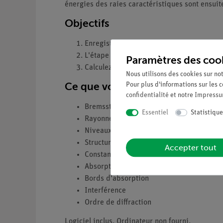
énergies des raies caractéristiques sont ensuit
Objectifs
Enregistrer l'intensité des rayons X émis
L'étape 1 doit être répétée en utilisant 
Paramètres des coo
Calculez les valeurs d'énergie des lignes
Nous utilisons des cookies sur not
Ce que vous pouvez apprendre 
Pour plus d'informations sur les c
confidentialité
et notre
Impress
Bremsstrahlung
Essentiel
Statistique
Rayonnement caractéristique
Niveaux d'énergie
Structures cristallines
Accepter tout
Constante de réseau
Absorption
Bords d'absorption
Interférence
Ordre de diffraction
Logiciel inclus. Ordinateur non fourni.