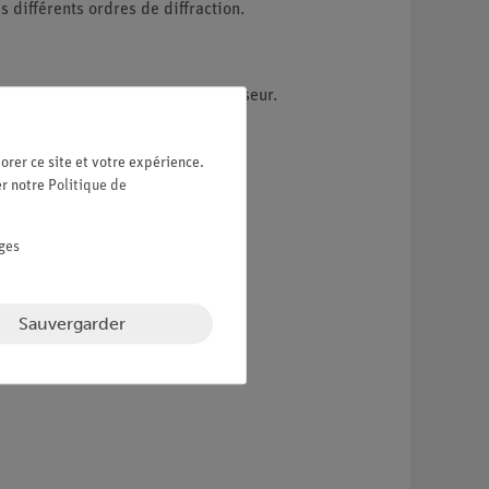
 différents ordres de diffraction.
 un monocristal de LiF comme analyseur.
ie des termes d'énergie du cuivre.
orer ce site et votre expérience.
er notre
Politique de
ges
Sauvergarder