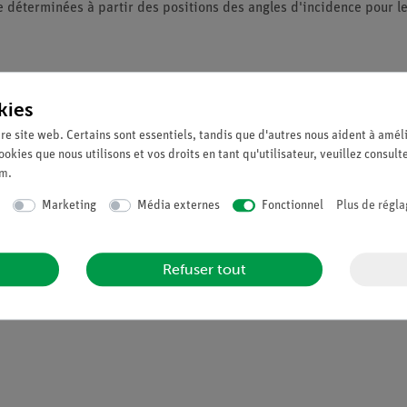
e déterminées à partir des positions des angles d'incidence pour les
 par l'anode de cuivre en fonction de l'angle de Bragg en utilisant
le monocristal de KBr comme analyseur.
kies
 caractéristiques du cuivre et comparez-les aux différences d'énerg
re site web. Certains sont essentiels, tandis que d'autres nous aident à améli
sur
ookies que nous utilisons et vos droits en tant qu'utilisateur, veuillez consult
um
.
Marketing
Média externes
Fonctionnel
Plus de régla
Refuser tout