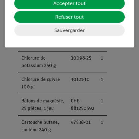
100 g
Accepter tout
Chlorure-6-hydrate
31853-25
1
Refuser tout
de strontium 250 g
Sauvergarder
Chlorure de lithium
31526-10
1
100 g
Chlorure de
30098-25
1
potassium 250 g
Chlorure de cuivre
30121-10
1
100 g
Bâtons de magnésie,
CHE-
1
25 pièces, 1 jeu
881250592
Cartouche butane,
47538-01
1
contenu 240 g