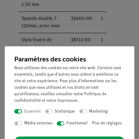
x 50 mm
Spatule double, l
33460-00
1
150mm, acier inox
Stylo feutre de
38711-00
1
laboratoire,
indélébile, noir
Paramètres des cookies
Nous utilisons des cookies sur notre site web. Certains sont
Bec brûleur pour
47536-00
1
essentiels, tandis que d'autres nous aident à améliorer ce
cartouche de butane
site et votre expérience. Pour plus d'informations sur les
cookies que nous utilisons et vos droits en tant
Chlorure de sodium
30155-25
1
qu'utilisateur, veuillez consulter notre
Politique de
250 g
confidentialité
et notre
Impressum
.
Essentiel
Statistique
Marketing
Carbonate de
30154-25
1
sodium 250g
Média externes
Fonctionnel
Plus de réglages
Bromure de sodium
30153-10
1