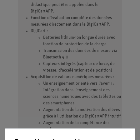
didactique peut être appelée dans le
DigiCartAPP.
Fonction d'évaluation complète des données
mesurées directement dans le DigiCartAPP.
DigiCart :
Batteries lithium-ion longue durée avec
fonction de protection de la charge
Transmission des données de mesure via
Bluetooth 4.0
Capteurs intégrés (capteur de force, de
vitesse, d'accélération et de position)
Acquisition de valeurs numériques mesurées :
Un enseignement orienté vers l'avenir :
Intégration dans l'enseignement des
sciences numériques avec des tablettes ou
des smartphones.
Augmentation de la motivation des élèves
grâce à l'utilisation du DigiCartAPP intuitif.
Augmentation de la compétence des
médias.