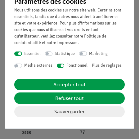
Objectifs
Paramètres des cookies
Nous utilisons des cookies sur notre site web. Certains sont
1) Accélérer le DigiCart plusieurs fois à masse constante
essentiels, tandis que d'autres nous aident à améliorer ce
en faisant varier les forces sur une trajectoire définie et
site et votre expérience. Pour plus d'informations sur les
analyser la relation entre le travail mécanique effectué
cookies que nous utilisons et vos droits en tant
et la vitesse.
qu'utilisateur, veuillez consulter notre
Politique de
confidentialité
et notre
Impressum
.
2) Accélérer le DigiCart avec une force constante sur des
distances définies de longueur variable et analyser la
Essentiel
Statistique
Marketing
relation entre le travail mécanique effectué et la vitesse.
Média externes
Fonctionnel
Plus de réglages
Objectifs Pédagogiques
Dans cette expérience, les élèves apprennent la relation
Accepter tout
mathématique entre le travail mécanique et la vitesse.
Refuser tout
Contenu de livraison
Sauvergarder
Cobra DigiCart Kit de
12940-
1
base
77