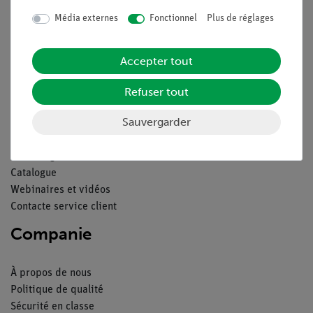
Média externes
Fonctionnel
Plus de réglages
Contact
Conditions générales de vente
Déclaration de confidentialité
Accepter tout
Mentions légales
Refuser tout
Service
Sauvergarder
Aperçu du service
Téléchargements
Catalogue
Webinaires et vidéos
Contacte service client
Companie
À propos de nous
Politique de qualité
Sécurité en classe