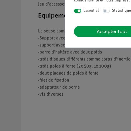
confidentialité
et notre
Impress
Jeu d'accessoires pour les expériences sur l'in
Essentiel
Statistique
Equipement et données techni
Accepter tout
Le set se compose entre autres de :
-Support avec rouleau à visser au capteur
-support avec moteur à visser au capteur
-barre d'haltère avec deux poids
-trois disques différents comme corps d'inertie
-trois poids à fente (2x 50g, 1x 100g)
-deux plaques de poids à fente
-filet de fixation
-adaptateur de borne
-vis diverses