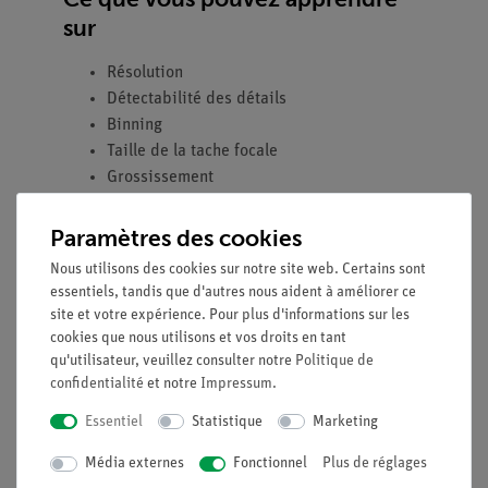
sur
Résolution
Détectabilité des détails
Binning
Taille de la tache focale
Grossissement
Paramètres des cookies
Contenu de livraison
Nous utilisons des cookies sur notre site web. Certains sont
essentiels, tandis que d'autres nous aident à améliorer ce
site et votre expérience. Pour plus d'informations sur les
XR 4.0 Appareil à
09057-
1
cookies que nous utilisons et vos droits en tant
rayons X, 35 kV
99
qu'utilisateur, veuillez consulter notre
Politique de
confidentialité
et notre
Impressum
.
XR 4.0 X-ray Plug-in
09057-
1
avec tube en cuivre (Cu)
51
Essentiel
Statistique
Marketing
Média externes
Fonctionnel
Plus de réglages
XR 4.0 Kit d’extension
09185-
1