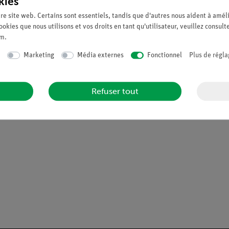
kies
ection sont étudiés et décrits.
re site web. Certains sont essentiels, tandis que d'autres nous aident à améli
ookies que nous utilisons et vos droits en tant qu'utilisateur, veuillez consult
um
.
n
Marketing
Média externes
Fonctionnel
Plus de régla
sur
Refuser tout