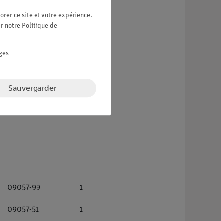
orer ce site et votre expérience.
er notre
Politique de
ges
Sauvergarder
09057-99
1
09057-51
1