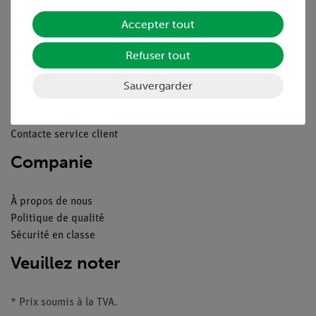
Mentions légales
Service
Accepter tout
Refuser tout
Aperçu du service
Téléchargements
Sauvergarder
Catalogue
Webinaires et vidéos
Contacte service client
Companie
À propos de nous
Politique de qualité
Sécurité en classe
Veuillez noter
* Prix soumis à la TVA.