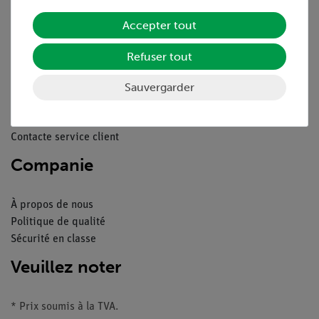
Mentions légales
Service
Accepter tout
Refuser tout
Aperçu du service
Téléchargements
Sauvergarder
Catalogue
Webinaires et vidéos
Contacte service client
Companie
À propos de nous
Politique de qualité
Sécurité en classe
Veuillez noter
* Prix soumis à la TVA.