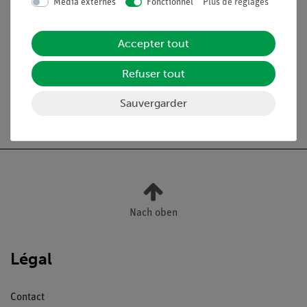
Média externes
Fonctionnel
Plus de réglages
Pointes pour pipettes 50-
47148-
1000 µl, 1000 pièces
02
Accepter tout
47148-09
Refuser tout
Sauvergarder
Nach oben
Légal
Contact