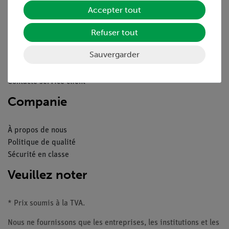
Service
Accepter tout
Refuser tout
Aperçu du service
Téléchargements
Sauvergarder
Catalogue
Webinaires et vidéos
Contacte service client
Companie
À propos de nous
Politique de qualité
Sécurité en classe
Veuillez noter
* Prix soumis à la TVA.
Nous ne fournissons que les entreprises, les institutions et les