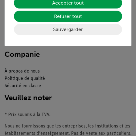
Accepter tout
Aperçu du service
Refuser tout
Téléchargements
Catalogue
Sauvergarder
Webinaires et vidéos
Contacte service client
Companie
À propos de nous
Politique de qualité
Sécurité en classe
Veuillez noter
* Prix soumis à la TVA.
Nous ne fournissons que les entreprises, les institutions et les
établissements d'enseignement. Pas de vente aux particuliers.