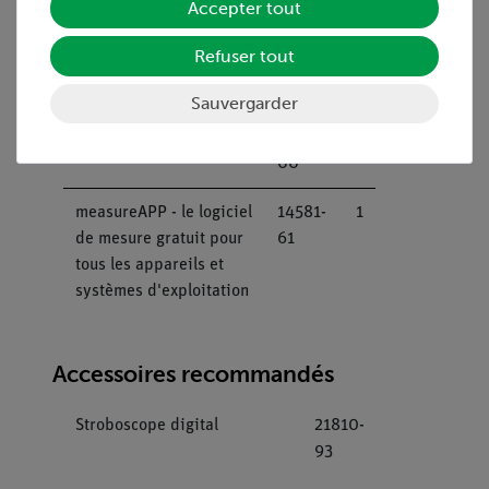
Accepter tout
tailles
Refuser tout
Fil de caoutchouc, 10 m
03989-
1
00
Sauvergarder
Mètre-ruban, l = 2 m
09936-
1
00
measureAPP - le logiciel
14581-
1
de mesure gratuit pour
61
tous les appareils et
systèmes d'exploitation
Accessoires recommandés
Stroboscope digital
21810-
93