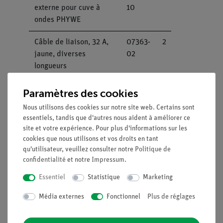
externe pour cuve à
10
ondes PHYWE
Câble de liaison, 32 A,
07363-
2
jaune, diverses
02
longueurs
Cobra SMARTsense
12943-
1
Paramètres des cookies
Force & Acceleration -
00
Nous utilisons des cookies sur notre site web. Certains sont
Capteur pour mesurer la
essentiels, tandis que d'autres nous aident à améliorer ce
force et l'accélération
site et votre expérience. Pour plus d'informations sur les
±50 N / ±16 g
cookies que nous utilisons et vos droits en tant
(Bluetooth + USB)
qu'utilisateur, veuillez consulter notre
Politique de
confidentialité
et notre
Impressum
.
Trépied PHYWE, pour 1
02002-
1
Essentiel
Statistique
Marketing
tige
55
Média externes
Fonctionnel
Plus de réglages
Tiges de statif, acier
02033-
1
inoxydable, diverses
00