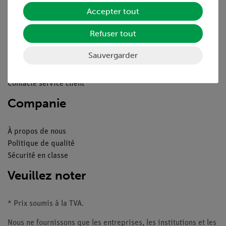
Service
Accepter tout
Refuser tout
Aperçu du service
Téléchargements
Sauvergarder
Catalogue
Webinaires et vidéos
Contacte service client
Companie
À propos de nous
Politique de qualité
Sécurité en classe
Veuillez noter
* Prix soumis à la TVA.
Nous ne fournissons que les entreprises, les institutions et les