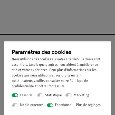
Paramètres des cookies
Nach oben
Nous utilisons des cookies sur notre site web. Certains sont
essentiels, tandis que d'autres nous aident à améliorer ce
site et votre expérience. Pour plus d'informations sur les
Légal
cookies que nous utilisons et vos droits en tant
qu'utilisateur, veuillez consulter notre
Politique de
confidentialité
et notre
Impressum
.
Contact
Essentiel
Statistique
Marketing
Conditions générales de vente
Déclaration de confidentialité
Média externes
Fonctionnel
Plus de réglages
Mentions légales