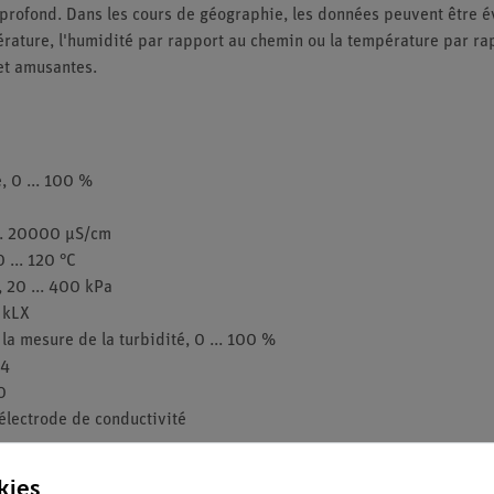
 profond. Dans les cours de géographie, les données peuvent être é
érature, l'humidité par rapport au chemin ou la température par rap
et amusantes.
, 0 ... 100 %
... 20000 µS/cm
 ... 120 °C
 20 ... 400 kPa
 kLX
a mesure de la turbidité, 0 ... 100 %
 4
0
'électrode de conductivité
kies