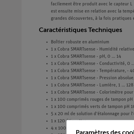
facilement être produit avec le capteur L
est ensuite mise en relation avec la temp
grandes découvertes, à la fois pratiques 
Caractéristiques Techniques
Boîtier robuste en aluminium
1 x Cobra SMARTsense - Humidité relative
1 x Cobra SMARTsense - pH, 0 ... 14
1 x Cobra SMARTsense - Conductivité, 0 
1 x Cobra SMARTsense - Température, - 40
1 x Cobra SMARTsense - Pression absolue,
1 x Cobra SMARTsense - Lumière, 1 ... 128
1 x Cobra SMARTsense - Colorimètre pour l
1 x 100 comprimés rouges de tampon pH
1 x 100 comprimés verts de tampon pH 1
5 x 20 ml de solution d'étalonnage pour l
1 x 120 étiquettes
4 x 100 ml bride carrée (HDPE)
Paramètres des coo