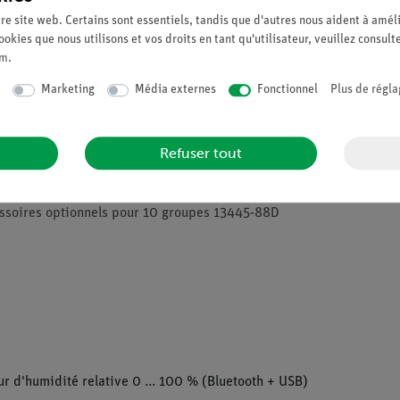
re site web. Certains sont essentiels, tandis que d'autres nous aident à améli
ookies que nous utilisons et vos droits en tant qu'utilisateur, veuillez consult
um
.
Marketing
Média externes
Fonctionnel
Plus de régla
Refuser tout
ssoires optionnels pour 10 groupes 13445-88D
 d'humidité relative 0 ... 100 % (Bluetooth + USB)