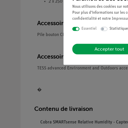
2 x 250 ml bécher de laboratoire en PP
Nous utilisons des cookies sur not
Pour plus d'informations sur les c
confidentialité
et notre
Impress
Accessoires nécessaires
Essentiel
Statistique
Pile bouton CR2032, 3V (2 pièces) 07922-17
Accepter tout
Accessoires optionnels
TESS advanced Environment and Outdoors acce
�
Contenu de livraison
Cobra SMARTsense Relative Humidity - Capteur