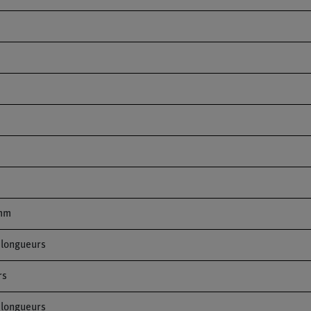
 mm
 longueurs
rs
 longueurs