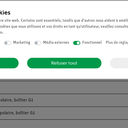
kies
re site web. Certains sont essentiels, tandis que d'autres nous aident à améli
ookies que nous utilisons et vos droits en tant qu'utilisateur, veuillez consult
um
.
Marketing
Média externes
Fonctionnel
Plus de régla
Refuser tout
olaire, boîtier G1
polaire, boîtier G1