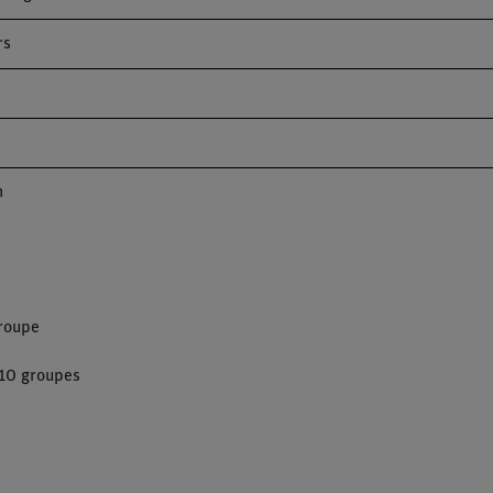
rs
m
groupe
 10 groupes