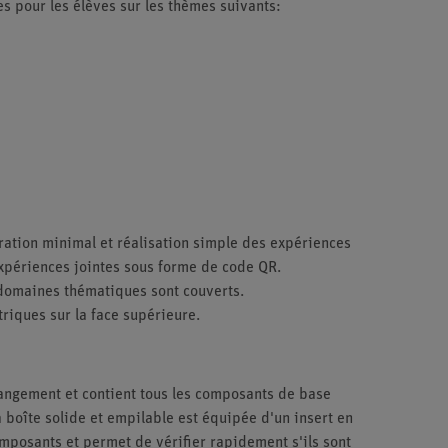
es pour les élèves sur les thèmes suivants:
ration minimal et réalisation simple des expériences
xpériences jointes sous forme de code QR.
 domaines thématiques sont couverts.
riques sur la face supérieure.
rangement et contient tous les composants de base
a boîte solide et empilable est équipée d'un insert en
mposants et permet de vérifier rapidement s'ils sont