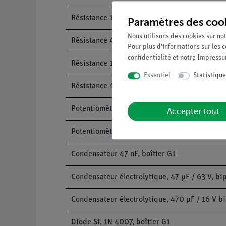
Résistance 1 kOhm, 1 W, boîtier G1
Paramètres des coo
Nous utilisons des cookies sur not
Résistance 4,7 kOhm, 1 W, boîtier G1
Pour plus d'informations sur les c
confidentialité
et notre
Impress
Résistance 10 kOhm, 1 W, boîtier G1
Essentiel
Statistique
Résistance 47 kOhm, 1 W, boîtier G1
Potentiomètre 250 Ohm, 4W, boîtier G3
Accepter tout
Potentiomètre 10 kOhm, boîtier G1
Condensateur 47 nF, boîtier G1
Condensateur électrolytique, 47 µF / 63 V, bip
Condensateur électrolytique, 470 µF / 16 V bi
Diode Si, 1N 4007, boîtier G1