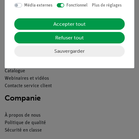
Contact
Média externes
Fonctionnel
Plus de réglages
Conditions générales de vente
Déclaration de confidentialité
Accepter tout
Mentions légales
Service
Refuser tout
Sauvergarder
Aperçu du service
Téléchargements
Catalogue
Webinaires et vidéos
Contacte service client
Companie
À propos de nous
Politique de qualité
Sécurité en classe