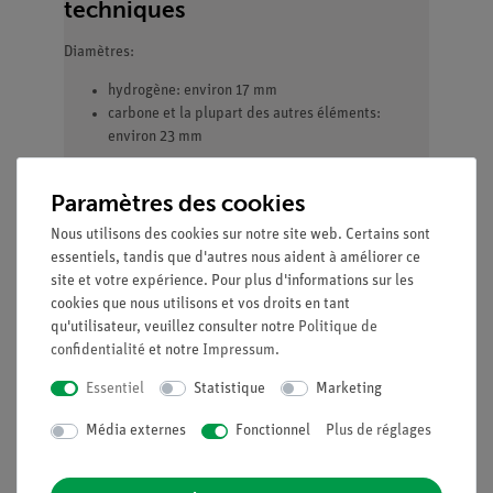
techniques
Diamètres:
hydrogène: environ 17 mm
carbone et la plupart des autres éléments:
environ 23 mm
Contenu:
Paramètres des cookies
12 billes noires (Carbone)
Nous utilisons des cookies sur notre site web. Certains sont
20 billes blanches (Hydrogène)
essentiels, tandis que d'autres nous aident à améliorer ce
6 billes rouges (Oxygène)
site et votre expérience. Pour plus d'informations sur les
4 billes bleues (Azote)
cookies que nous utilisons et vos droits en tant
2 billes jaunes (Soufre)
qu'utilisateur, veuillez consulter notre
Politique de
1 bille orange (Phosphore)
confidentialité
et notre
Impressum
.
4 billes vertes (Halogène)
1 bille gris-clair (Métal)
Essentiel
Statistique
Marketing
26 Connecteurs, moyens
26 Connecteurs, courts
Média externes
Fonctionnel
Plus de réglages
12 Connecteurs, longs (flexible)