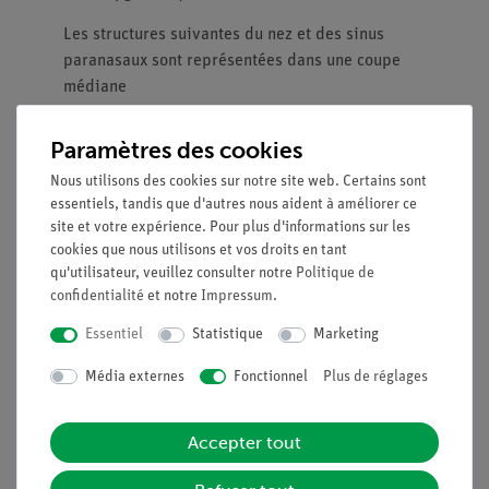
Les structures suivantes du nez et des sinus
paranasaux sont représentées dans une coupe
médiane
La cavité nasale, tapissée de muqueuse,
avec les cornets nasaux (amovibles)
Paramètres des cookies
Les artères de la muqueuse
Nous utilisons des cookies sur notre site web. Certains sont
Les nerfs olfactifs
essentiels, tandis que d'autres nous aident à améliorer ce
L'innervation de la paroi latérale de la
site et votre expérience. Pour plus d'informations sur les
cavité nasale, des cornets nasaux et du
cookies que nous utilisons et vos droits en tant
palais
qu'utilisateur, veuillez consulter notre
Politique de
confidentialité
et notre
Impressum
.
Le modèle de nez 3B est un excellent outil
Essentiel
Statistique
Marketing
d'enseignement, avec une anatomie détaillée
Média externes
Fonctionnel
Plus de réglages
Accepter tout