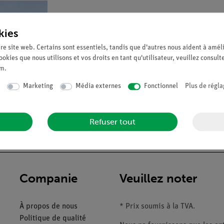
kies
re site web. Certains sont essentiels, tandis que d'autres nous aident à améli
ookies que nous utilisons et vos droits en tant qu'utilisateur, veuillez consult
um
.
Marketing
Média externes
Fonctionnel
Plus de régla
Refuser tout
Companie
Veuillez noter
À propos de nous
* Prix soumis à la TVA.
Politique de qualité