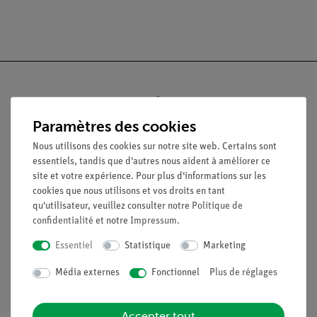
Paramètres des cookies
Nach oben
Nous utilisons des cookies sur notre site web. Certains sont
essentiels, tandis que d'autres nous aident à améliorer ce
Légal
site et votre expérience. Pour plus d'informations sur les
cookies que nous utilisons et vos droits en tant
qu'utilisateur, veuillez consulter notre
Politique de
Contact
confidentialité
et notre
Impressum
.
Conditions générales de vente
Essentiel
Statistique
Marketing
Déclaration de confidentialité
Mentions légales
Média externes
Fonctionnel
Plus de réglages
Service
Accepter tout