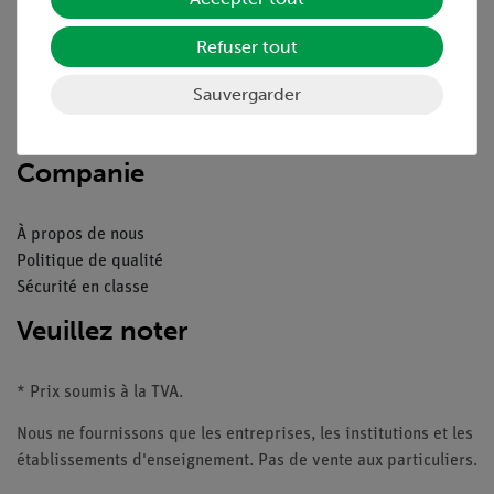
Aperçu du service
Refuser tout
Téléchargements
Catalogue
Sauvergarder
Webinaires et vidéos
Contacte service client
Companie
À propos de nous
Politique de qualité
Sécurité en classe
Veuillez noter
* Prix soumis à la TVA.
Nous ne fournissons que les entreprises, les institutions et les
établissements d'enseignement. Pas de vente aux particuliers.