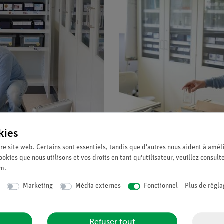
kies
re site web. Certains sont essentiels, tandis que d'autres nous aident à améli
ookies que nous utilisons et vos droits en tant qu'utilisateur, veuillez consult
um
.
Marketing
Média externes
Fonctionnel
Plus de régla
es prévues à cet effet
nt de l'exhaustivité à l'aide des bons de livraison
es systèmes de stockage/classement et les armoires proposés
Refuser tout