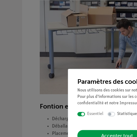
Paramètres des coo
Nous utilisons des cookies sur not
Pour plus d'informations sur les c
confidentialité
et notre
Impress
Fontion et applications
Essentiel
Statistique
Déchargement de la livraison dans les zon
Déballage des appareils et contrôle conjoi
Placement conjoint des appareils dans l
Accepter tout