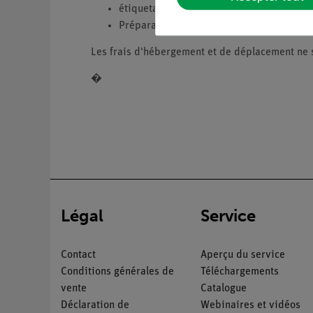
étiquetage des systèmes de stockage
Préparation d'une fiche d'inventaire (Ex
Les frais d'hébergement et de déplacement ne s
�
Légal
Service
Contact
Aperçu du service
Conditions générales de
Téléchargements
vente
Catalogue
Déclaration de
Webinaires et vidéos