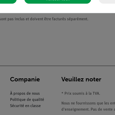
cel) avec l'emplacement de stockage
ont pas inclus et doivent être facturés séparément.
Companie
Veuillez noter
À propos de nous
* Prix soumis à la TVA.
Politique de qualité
Nous ne fournissons que les ent
Sécurité en classe
d'enseignement. Pas de vente a