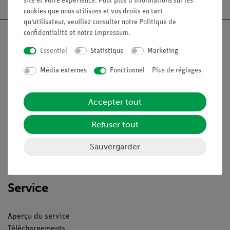
site et votre expérience. Pour plus d'informations sur les
cookies que nous utilisons et vos droits en tant
qu'utilisateur, veuillez consulter notre
Politique de
confidentialité
et notre
Impressum
.
Essentiel
Statistique
Marketing
Nach oben
Média externes
Fonctionnel
Plus de réglages
Légal
Accepter tout
Refuser tout
Contact
Conditions générales de vente
Sauvergarder
Déclaration de confidentialité
Mentions légales
Service
Aperçu du service
Téléchargements