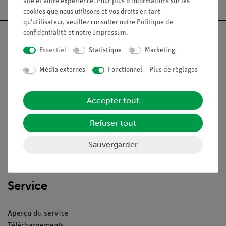
site et votre expérience. Pour plus d'informations sur les
cookies que nous utilisons et vos droits en tant
qu'utilisateur, veuillez consulter notre
Politique de
confidentialité
et notre
Impressum
.
Essentiel
Statistique
Marketing
Nach oben
Média externes
Fonctionnel
Plus de réglages
Légal
Accepter tout
Refuser tout
Contact
Conditions générales de vente
Sauvergarder
Déclaration de confidentialité
Mentions légales
Service
Aperçu du service