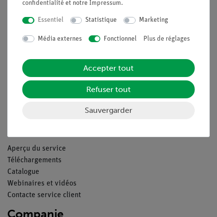
confidentialité
et notre
Impressum
.
Nach oben
Essentiel
Statistique
Marketing
Légal
Média externes
Fonctionnel
Plus de réglages
Accepter tout
Contact
Conditions générales de vente
Refuser tout
Déclaration de confidentialité
Mentions légales
Sauvergarder
Service
Aperçu du service
Téléchargements
Catalogue
Webinaires et vidéos
Contacte service client
Companie