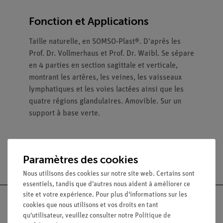
Fonction et Applications
Taille naturelle, en SOMSO-Plast®. D'après les
Prof. Dr. Vollmerhaus et Prof. Dr. Waibl. Se sépare
en 4 parties en section sagittale et verticale,
montrant les artères, les veines, les vaisseaux
lymphatiques et les voies lactées ainsi que les
quatre régions glandulaires. Amovible. Sur un
support à base verte.
Paramètres des cookies
Nous utilisons des cookies sur notre site web. Certains sont
essentiels, tandis que d'autres nous aident à améliorer ce
site et votre expérience. Pour plus d'informations sur les
cookies que nous utilisons et vos droits en tant
qu'utilisateur, veuillez consulter notre
Politique de