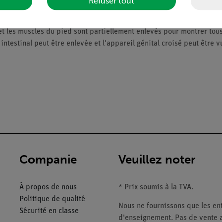
Refuser tout
 SOMSO-Plast®. D'après Christian Groß, chef du département de biol
le. La vue de droite montre la coquille, celle de gauche, l'escargot 
et les muscles du pied sont partiellement enlevés pour montrer tous
l intestinal peut être enlevée et l'appareil génital croisé peut être
Companie
Veuillez noter
À propos de nous
* Prix soumis à la TVA.
Politique de qualité
Nous ne fournissons que les ent
Sécurité en classe
d'enseignement. Pas de vente a