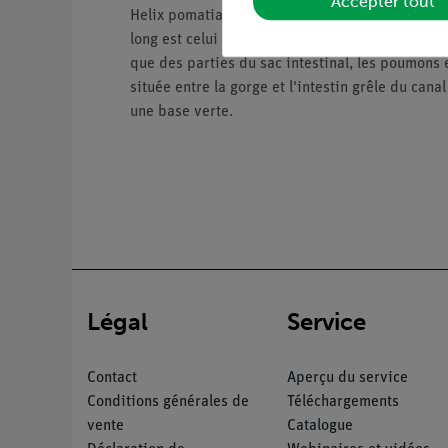
Accepter tout
Helix pomatia L., agrandi environ 6 fois, dans
long est celui d'un escargot rampant et comestib
que des parties du sac intestinal, les poumons 
située entre la gorge et l'intestin grêle du cana
une base verte.
Légal
Service
Contact
Aperçu du service
Conditions générales de
Téléchargements
vente
Catalogue