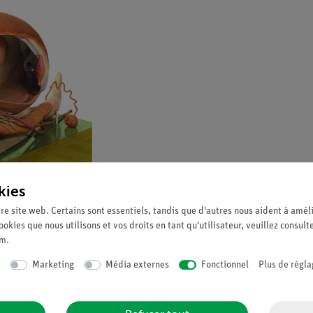
kies
re site web. Certains sont essentiels, tandis que d'autres nous aident à améli
ookies que nous utilisons et vos droits en tant qu'utilisateur, veuillez consult
um
.
Marketing
Média externes
Fonctionnel
Plus de régla