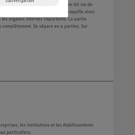
Sauvergarder
ogie (retraité). Le modèle d'environ 60 cm de
ouvert. La partie inférieure de la coquille ainsi
 les organes internes importants. La partie
 vu complètement. Se sépare en 4 parties. Sur
reprises, les institutions et les établissements
ux particuliers.