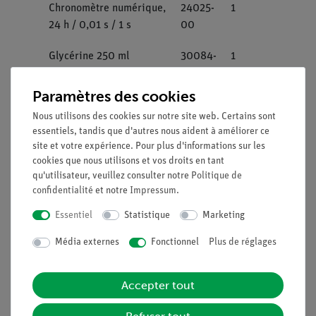
Chronomètre numérique,
24025-
1
24 h / 0,01 s / 1 s
00
Glycérine 250 ml
30084-
1
25
Paramètres des cookies
Jeu de poids de
44017-
1
Nous utilisons des cookies sur notre site web. Certains sont
précision 1 g à 50 g
01
essentiels, tandis que d'autres nous aident à améliorer ce
site et votre expérience. Pour plus d'informations sur les
Alcool à bruler, 1000 ml
31150-
1
cookies que nous utilisons et vos droits en tant
70
qu'utilisateur, veuillez consulter notre
Politique de
confidentialité
et notre
Impressum
.
Fil de cuivre, d = 0,2
06106-
1
Essentiel
Statistique
Marketing
mm, l = 100 m
00
Média externes
Fonctionnel
Plus de réglages
Accepter tout