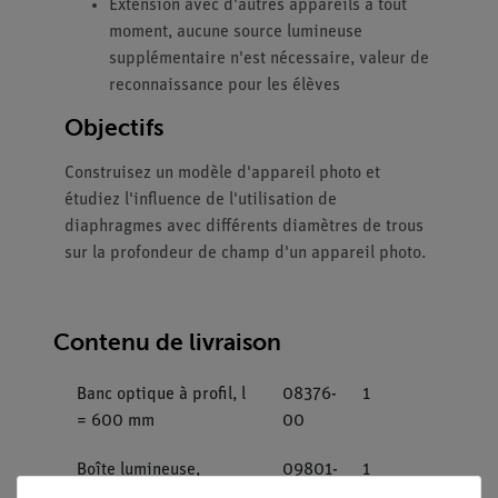
Extension avec d'autres appareils à tout
moment, aucune source lumineuse
supplémentaire n'est nécessaire, valeur de
reconnaissance pour les élèves
Objectifs
Construisez un modèle d'appareil photo et
étudiez l'influence de l'utilisation de
diaphragmes avec différents diamètres de trous
sur la profondeur de champ d'un appareil photo.
Contenu de livraison
Banc optique à profil, l
08376-
1
= 600 mm
00
Boîte lumineuse,
09801-
1
halogène 12 V/20 W
00