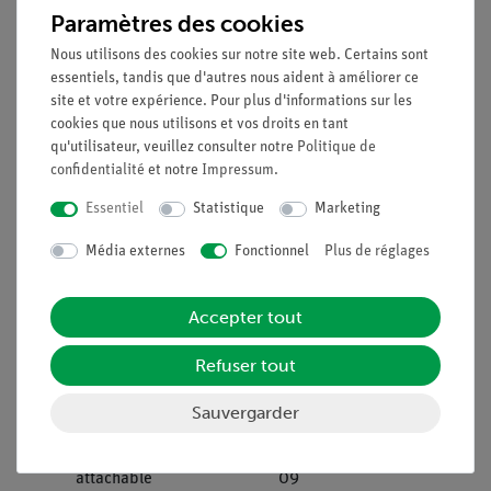
Paramètres des cookies
Support avec tige pour
09802-
1
Nous utilisons des cookies sur notre site web. Certains sont
boîte lumineuse
20
essentiels, tandis que d'autres nous aident à améliorer ce
site et votre expérience. Pour plus d'informations sur les
Diaphragmes à trou, jeu
09815-
1
cookies que nous utilisons et vos droits en tant
qu'utilisateur, veuillez consulter notre
Politique de
de 4 (d = 1/2/3/5 mm),
00
confidentialité
et notre
Impressum
.
50 x 50 mm
Essentiel
Statistique
Marketing
Diaphragme à ouverture
09816-
1
Média externes
Fonctionnel
Plus de réglages
d=20mm
01
Lentille sur curseur,
09820-
1
Accepter tout
f=+50mm
01
Refuser tout
Curseur pour banc
09822-
2
optique
00
Sauvergarder
Porte-diaphragme,
11604-
2
attachable
09