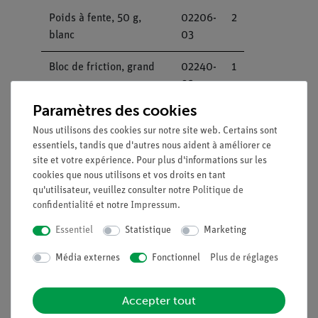
Poids à fente, 50 g,
02206-
2
blanc
03
Bloc de friction, grand
02240-
1
02
Paramètres des cookies
Dynamomètre
03065-
1
Nous utilisons des cookies sur notre site web. Certains sont
transparent, 2 N / 0,02
03
essentiels, tandis que d'autres nous aident à améliorer ce
N
site et votre expérience. Pour plus d'informations sur les
cookies que nous utilisons et vos droits en tant
Dynamomètre
03065-
1
qu'utilisateur, veuillez consulter notre
Politique de
transparent, 5 N / 0,1 N
04
confidentialité
et notre
Impressum
.
Essentiel
Statistique
Marketing
Cheville de support
03949-
1
00
Média externes
Fonctionnel
Plus de réglages
Accepter tout