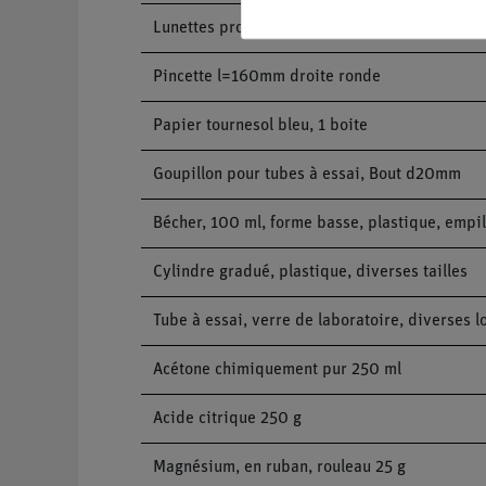
Lunettes protectrices, verres clairs
Pincette l=160mm droite ronde
Papier tournesol bleu, 1 boite
Goupillon pour tubes à essai, Bout d20mm
Bécher, 100 ml, forme basse, plastique, empi
Cylindre gradué, plastique, diverses tailles
Tube à essai, verre de laboratoire, diverses 
Acétone chimiquement pur 250 ml
Acide citrique 250 g
Magnésium, en ruban, rouleau 25 g