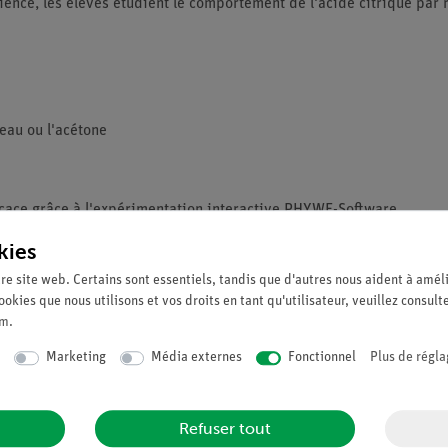
ience, les élèves étudient le comportement de l'acide citrique par
eau ou l'acétone
icace grâce à l'expérimentation interactive PHYWE-Software
mplet d'expériences sur le thème des acides, des alcalis et des se
kies
re site web. Certains sont essentiels, tandis que d'autres nous aident à améli
ookies que nous utilisons et vos droits en tant qu'utilisateur, veuillez consult
um
.
Marketing
Média externes
Fonctionnel
Plus de régla
Refuser tout