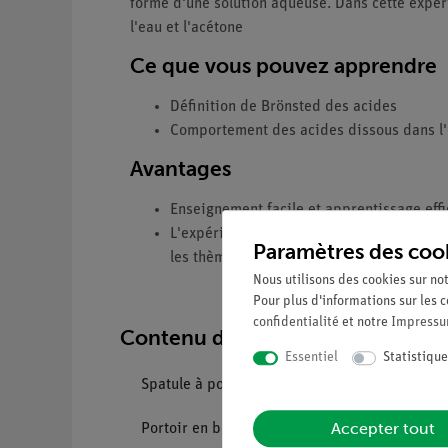
forme d'une solution aqueuse. Dans cette expér
l'eau et l'acétone
Ce que vous pouvez apprendre
Définition de Brönsted des acides
Comportement des acides dissous dans l'
Avantages
Enseignement facile et apprentissage eff
L'expérience fait partie d'un ensemble co
Paramètres des coo
les thèmes sont couverts
Nous utilisons des cookies sur not
Pour plus d'informations sur les c
confidentialité
et notre
Impress
Contenu de livraison
Essentiel
Statistique
Spatule à poudre L=150mm
Accepter tout
Portoir en bois pour 6 tubes d= 22 mm