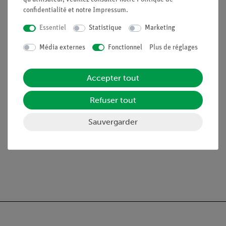
confidentialité
et notre
Impressum
.
Poids de commerce 1 kg
44096-
1
70
Essentiel
Statistique
Marketing
Média externes
Fonctionnel
Plus de réglages
Poids de commerce 500
44096-
1
g
50
Accepter tout
Poids de commerce 200
44096-
1
g
20
Refuser tout
Pince de table
02014-
2
Sauvergarder
01