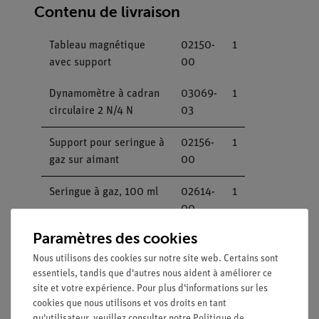
Contenu de livraison
Tableau magnétique
02150-
1
avec support
00
Dynamomètre à cadran
03069-
1
circulaire 2 N/4 N
03
Support pour seringue à
02156-
1
gaz sur aimant
00
Seringue à gaz, 100 ml
02614-
1
00
Paramètres des cookies
Plaque de piston pour
02618-
1
seringues
00
Nous utilisons des cookies sur notre site web. Certains sont
essentiels, tandis que d'autres nous aident à améliorer ce
site et votre expérience. Pour plus d'informations sur les
Buse pour filetage de
43903-
1
cookies que nous utilisons et vos droits en tant
verre
01
qu'utilisateur, veuillez consulter notre
Politique de