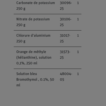
Carbonate de potassium
30096-
1
250 g
25
Nitrate de potassium
30106-
1
250 g
25
Chlorure d'aluminium
31017-
1
250 g
25
Orange de méthyle
31573-
1
(hélianthine), solution
25
0,1%, 250 ml
Solution bleu
48004-
1
Bromothymol , 0.1%, 50
05
ml