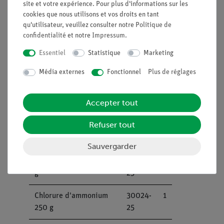
site et votre expérience. Pour plus d'informations sur les
Goupillon pour tubes à
38762-
1
cookies que nous utilisons et vos droits en tant
essai, Bout d20mm
00
qu'utilisateur, veuillez consulter notre
Politique de
confidentialité
et notre
Impressum
.
Tube à essai, verre de
37658-
1
Essentiel
Statistique
Marketing
laboratoire, diverses
10
longueurs, 100 pièces
Média externes
Fonctionnel
Plus de réglages
Acétate de sodium 250
30149-
1
Accepter tout
g
25
Refuser tout
Indicateur liquide pH 1-
47014-
1
13, 100 ml
02
Sauvergarder
Chlorure de sodium 250
30155-
1
g
25
Chlorure d'ammonium
30024-
1
250 g
25