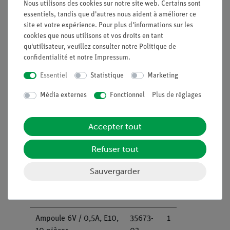
Nous utilisons des cookies sur notre site web. Certains sont
droit, module bloc de
02
essentiels, tandis que d'autres nous aident à améliorer ce
construction
site et votre expérience. Pour plus d'informations sur les
cookies que nous utilisons et vos droits en tant
Socle pour ampoule
05604-
1
qu'utilisateur, veuillez consulter notre
Politique de
E10, module bloc de
00
confidentialité
et notre
Impressum
.
construction
Essentiel
Statistique
Marketing
Interrupteur on / off,
05602-
1
Média externes
Fonctionnel
Plus de réglages
module bloc de
01
construction
Accepter tout
Cellule solaire 3,3 x 6,5
06752-
2
cm, avec fiches, 0,5 V,
09
Refuser tout
330 mA
Sauvergarder
Support pour cellule
06752-
2
solaire 3,3 x 6,5 cm
08
Ampoule 6V / 0,5A, E10,
35673-
1