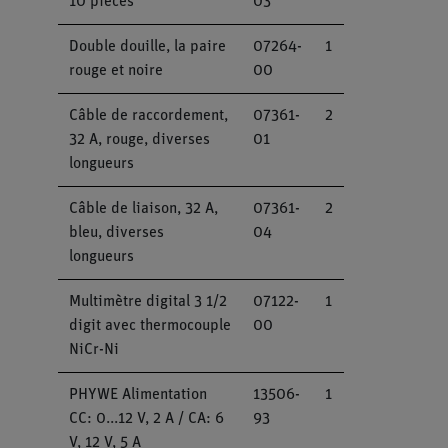
10 pièces
03
Double douille, la paire
07264-
1
rouge et noire
00
Câble de raccordement,
07361-
2
32 A, rouge, diverses
01
longueurs
Câble de liaison, 32 A,
07361-
2
bleu, diverses
04
longueurs
Multimètre digital 3 1/2
07122-
1
digit avec thermocouple
00
NiCr-Ni
PHYWE Alimentation
13506-
1
CC: 0...12 V, 2 A / CA: 6
93
V, 12 V, 5 A