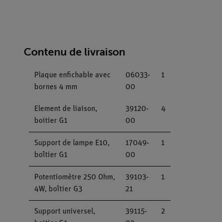
Contenu de livraison
Plaque enfichable avec
06033-
1
bornes 4 mm
00
Element de liaison,
39120-
4
boitier G1
00
Support de lampe E10,
17049-
1
boîtier G1
00
Potentiomètre 250 Ohm,
39103-
1
4W, boîtier G3
21
Support universel,
39115-
2