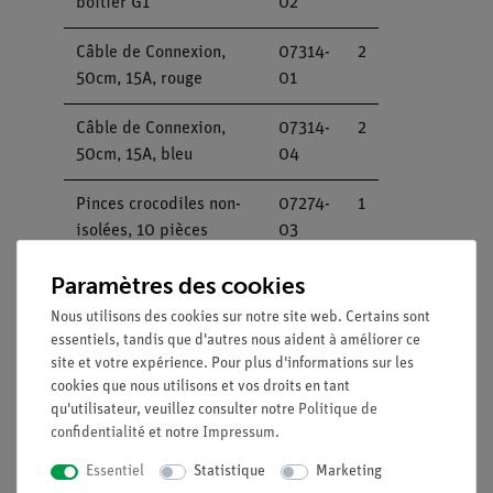
boitier G1
02
Câble de Connexion,
07314-
2
50cm, 15A, rouge
01
Câble de Connexion,
07314-
2
50cm, 15A, bleu
04
Pinces crocodiles non-
07274-
1
isolées, 10 pièces
03
Ampoule 4V / 0,08A,
06154-
1
Paramètres des cookies
E10, 10 pièces
03
Nous utilisons des cookies sur notre site web. Certains sont
essentiels, tandis que d'autres nous aident à améliorer ce
Fil de constantan, d =
06100-
1
site et votre expérience. Pour plus d'informations sur les
0,2 mm, l = 100 m
00
cookies que nous utilisons et vos droits en tant
qu'utilisateur, veuillez consulter notre
Politique de
Multimètre analogique,
07021-
1
confidentialité
et notre
Impressum
.
600V AC/DC, 10A
11
Essentiel
Statistique
Marketing
AC/DC, 2 MΩprotection