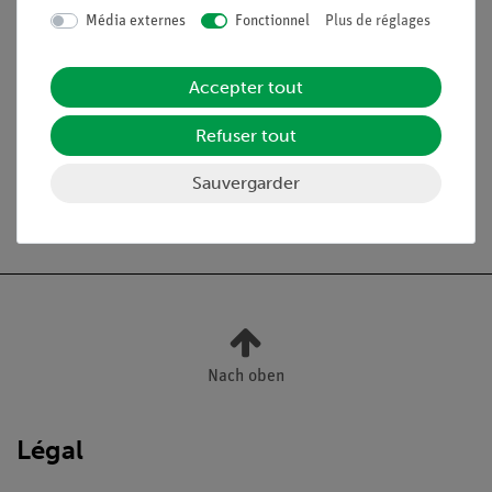
contre les surcharges
Média externes
Fonctionnel
Plus de réglages
PHYWE Alimentation
13506-
1
Accepter tout
CC: 0...12 V, 2 A / CA: 6
93
V, 12 V, 5 A
Refuser tout
Sauvergarder
Nach oben
Légal