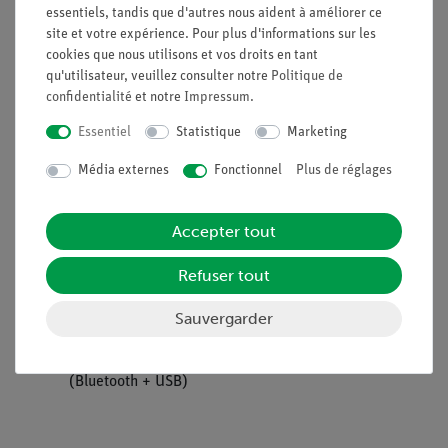
d'échantillonnage : 800 Hz
essentiels, tandis que d'autres nous aident à améliorer ce
site et votre expérience. Pour plus d'informations sur les
cookies que nous utilisons et vos droits en tant
qu'utilisateur, veuillez consulter notre
Politique de
confidentialité
et notre
Impressum
.
Contenu de livraison
Essentiel
Statistique
Marketing
Coffret TESS optique /
15350-
1
Média externes
Fonctionnel
Plus de réglages
physique atomique pour
88
16 expériences, TESS
Accepter tout
Physique avancée OA
Refuser tout
Cobra SMARTsense
12902-
1
Current - Capteur de
01
Sauvergarder
mesure du courant
électrique ± 1 A
(Bluetooth + USB)