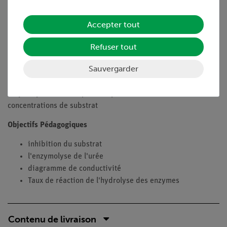
convient aussi bien aux expériences de démonstration
qu'à la formation pratique
Accepter tout
Flexibilité dans l'exécution des tests grâce à la
transmission de données sans fil
Refuser tout
Objectifs
Sauvergarder
Mesure de la conductivité et détermination des taux
d'hydrolyse de l'urée par l'enzyme uréase à différentes
concentrations de substrat
Objectifs Pédagogiques
inhibition du substrat
l'enzymolyse de l'urée
diagramme de conductivité
Taux de réaction de l'hydrolyse des enzymes
Contenu de livraison