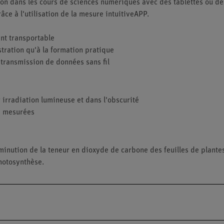
tion dans les cours de sciences numériques avec des tablettes ou d
ce à l'utilisation de la mesure intuitiveAPP.
nt transportable
tration qu'à la formation pratique
a transmission de données sans fil
irradiation lumineuse et dans l'obscurité
es mesurées
minution de la teneur en dioxyde de carbone des feuilles de plantes
photosynthèse.