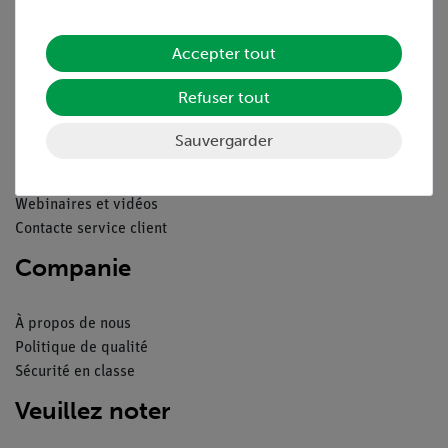
Déclaration de confidentialité
Mentions légales
Accepter tout
Service
Refuser tout
Aperçu du service
Sauvergarder
Téléchargements
Catalogue
Webinaires et vidéos
Contacte service client
Companie
À propos de nous
Politique de qualité
Sécurité en classe
Veuillez noter